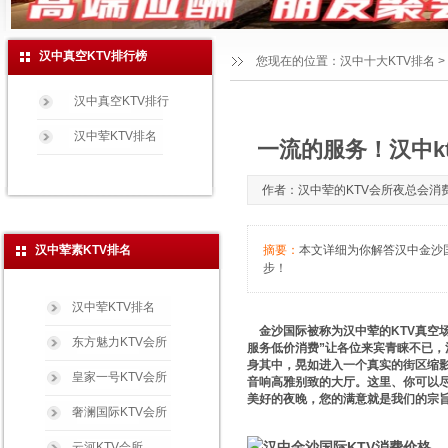
汉中真空KTV排行榜
您现在的位置：
汉中十大KTV排名
>
汉中真空KTV排行
汉中荤KTV排名
一流的服务！汉中k
作者：汉中荤的KTV会所夜总会消费玩法免
汉中荤素KTV排名
摘要：
本文详细为你解答汉中金沙国际
步！
汉中荤KTV排名
金沙国际被称为汉中荤的KTV真空场
东方魅力KTV会所
服务低价消费”让各位来宾青睐不已，
身其中，晃如进入一个真实的街区缩
皇家一号KTV会所
音响高雅别致的大厅。这里、你可以
美好的夜晚，您的满意就是我们的宗旨
奢澜国际KTV会所
云河KTV会所