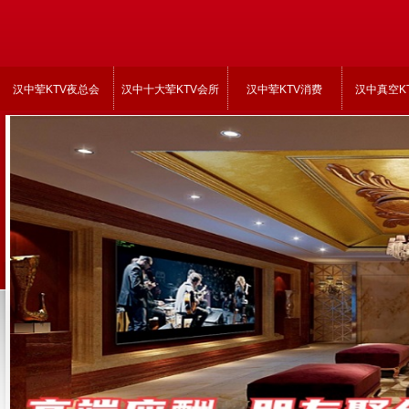
汉中荤KTV夜总会
汉中十大荤KTV会所
汉中荤KTV消费
汉中真空K