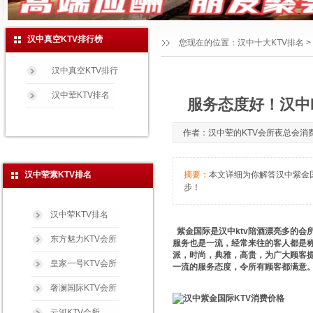
汉中真空KTV排行榜
您现在的位置：
汉中十大KTV排名
>
汉中真空KTV排行
汉中荤KTV排名
服务态度好！汉中k
作者：汉中荤的KTV会所夜总会消费玩法免
汉中荤素KTV排名
摘要：
本文详细为你解答汉中紫金国际
步！
汉中荤KTV排名
紫金国际是汉中ktv陪酒漂亮多的会
东方魅力KTV会所
服务也是一流，经常来往的客人都是
派，时尚，典雅，高贵，为广大顾客
皇家一号KTV会所
一流的服务态度，令所有顾客都满意。
奢澜国际KTV会所
云河KTV会所