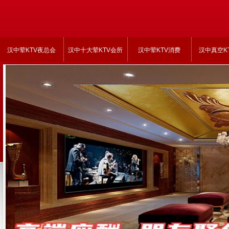
汉中荤KTV夜总会
汉中十大荤KTV会所
汉中荤KTV消费
汉中真空K